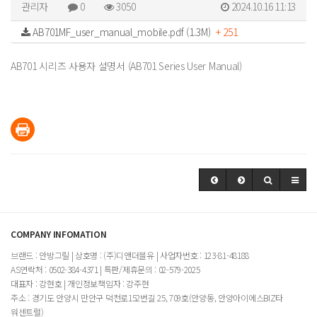
관리자
0
3050
2024.10.16 11:13
AB701MF_user_manual_mobile.pdf (1.3M)
+ 251
AB701 시리즈 사용자 설명서 (AB701 Series User Manual)
COMPANY INFOMATION
브랜드 : 안방그릴 | 상호명 : (주)디앤더블유 | 사업자번호 : 123-81-48188
AS연락처 : 0502-384-4371 | 특판/제휴문의 : 02-579-2025
대표자 : 강현호 | 개인정보책임자 : 강주현
주소 : 경기도 안양시 만안구 덕천로152번길 25, 709호(안양동, 안양아이에스BIZ타
워센트럴)