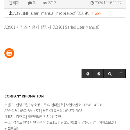
관리자
0
2712
2024.10.16 11:32
AB901MF_user_manual_mobile.pdf (817.9K)
+ 254
AB901 시리즈 사용자 설명서 (AB901 Series User Manual)
COMPANY INFOMATION
브랜드 : 안방그릴 | 상호명 : (주)디앤더블유 | 사업자번호 : 123-81-48188
AS연락처 : 0502-384-4371 | 특판/제휴문의 : 02-579-2025
대표자 : 강현호 | 개인정보책임자 : 강주현
주소 : 경기도 안양시 만안구 덕천로152번길 25, 709호(안양동, 안양아이에스BIZ타
워센트럴)