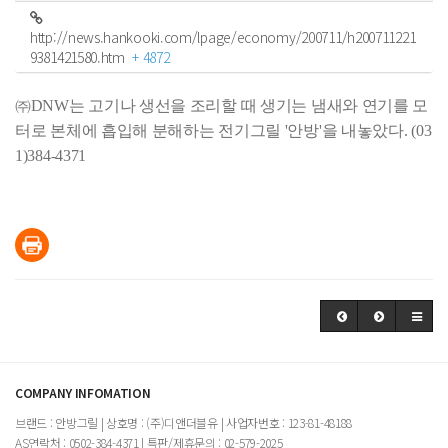
http://news.hankooki.com/lpage/economy/200711/h200711221
9381421580.htm
+ 4872
㈜DNW는 고기나 생선을 조리할 때 생기는 냄새와 연기를 모
터로 본체에 흡입해 분해하는 전기그릴 '안방'을 내놓았다. (03
1)384-4371
COMPANY INFOMATION
브랜드 : 안방그릴 | 상호명 : (주)디앤더블유 | 사업자번호 : 123-81-48188
AS연락처 : 0502-384-4371 | 특판/제휴문의 : 02-579-2025