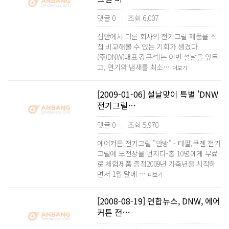
댓글 0
조회 6,007
|
집안에서 다른 회사의 전기그릴 제품을 직
접 비교해볼 수 있는 기회가 생겼다.
(주)DNW(대표 강규석)는 이번 설날을 앞두
고, 연기와 냄새를 최소…
더보기
[2009-01-06] 설날맞이 특별 'DNW
전기그릴…
댓글 0
조회 5,970
|
에어커튼 전기그릴 "안방" - 테팔,쿠첸 전기
그릴에 도전장을 던지다-총 10명에게 무료
로 체험제품 증정2009년 기축년을 시작하
면서 1월 말에 …
더보기
[2008-08-19] 연합뉴스, DNW, 에어
커튼 전…