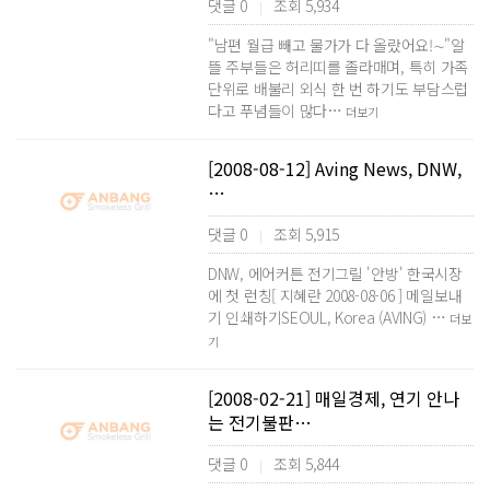
댓글 0
조회 5,934
|
"남편 월급 빼고 물가가 다 올랐어요!∼"알
뜰 주부들은 허리띠를 졸라매며, 특히 가족
단위로 배불리 외식 한 번 하기도 부담스럽
다고 푸념들이 많다…
더보기
[2008-08-12] Aving News, DNW,
…
댓글 0
조회 5,915
|
DNW, 에어커튼 전기그릴 '안방' 한국시장
에 첫 런칭[ 지혜란 2008-08-06 ] 메일보내
기 인쇄하기SEOUL, Korea (AVING) …
더보
기
[2008-02-21] 매일경제, 연기 안나
는 전기불판…
댓글 0
조회 5,844
|