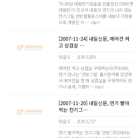
70~80년 대원전기밥솥을 만들었던 DNW(옛
대원전기) 강규석 대표가 연기가 나지 않는
전기그릴 안방열풍로스터를 내놨다.가정용
으로 개발된 이 …
더보기
[2007-11-24] 내일신문, 에어컨 켜
고 삼겹살 …
댓글 0
조회 5,839
|
에어컨 켜고 삼겹살 구워먹는다(주)DNW,
연기 안나는 ‘안방그릴’ 출시한여름 집안에
서 에어컨을 켠 채 삼겹살을 구워먹어도 연
기나 냄새, 기름튀…
더보기
[2007-11-20] 내일신문, 연기 빨아
먹는 전기그…
댓글 0
조회 5,727
|
연기 빨아먹는 전기그릴 ‘안방’(주)DNW는