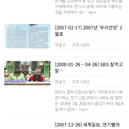
한겨울 집안에서 문 닫고 삼겹살과 생선을
구워먹어도 연기나 냄새, 바닥에 기름튀는
것을 걱정하지 않…
더보기
[2007-02-17] 2007년 '우리안양' 2
월호
댓글 0
조회 5,683
|
[2008-01-26 ~ 04-26] SBS 잘먹고
잘…
댓글 0
조회 5,661
|
SBS의 잘먹고잘사는법의 거꾸로하우스에
연기먹는 전기그릴 안방이 나와요!본 협찬
은 2008년 1월 26일(게시글327) 부터 4월26
일(게시글34…
더보기
[2007-12-26] 세계일보, 연기빨아