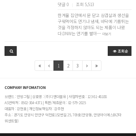
댓글 0
조회 5,513
|
한겨울 집안에서 문 닫고 삼겹살과 생선을
구워먹어도 연기나 냄새, 바닥에 기름튀는
것을 걱정하지 않아도 되는 제품이 나왔
다.DNW는 연기를 빨아…
더보기
조회순
1
2
3
COMPANY INFOMATION
브랜드 : 안방그릴 | 상호명 : (주)디앤더블유 | 사업자번호 : 123-81-48188
AS연락처 : 0502-384-4371 | 특판/제휴문의 : 02-579-2025
대표자 : 강현호 | 개인정보책임자 : 강주현
주소 : 경기도 안양시 만안구 덕천로152번길 25, 709호(안양동, 안양아이에스BIZ타
워센트럴)