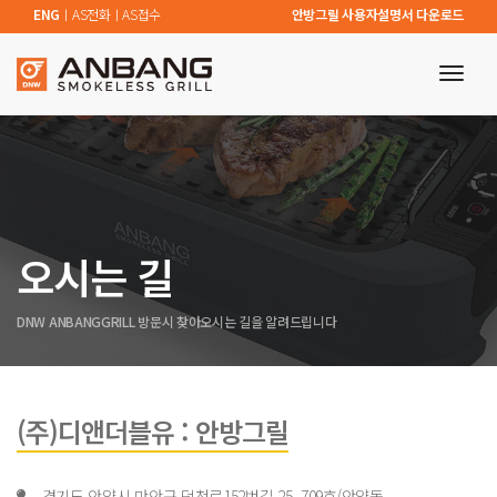
ENG
ㅣ
AS전화
ㅣ
AS접수
안방그릴 사용자설명서 다운로드
toggl
navig
오시는 길
DNW ANBANGGRILL 방문시 찾아오시는 길을 알려드립니다
(주)디앤더블유 : 안방그릴
경기도 안양시 만안구 덕천로152번길 25, 709호(안양동,