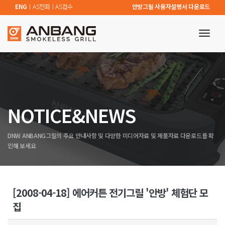
ENG
ㅣ
AS전화
ㅣ
AS접수
안방그릴 사용자설명서 다운로드
toggl
navig
NOTICE&NEWS
DNW ANBANG그릴의 주요 안내사항 및 다양한 미디어자료 및 제품자료 다운로드를 확
인해 보세요
[2008-04-18] 에어커튼 전기그릴 '안방' 체험단 모
집