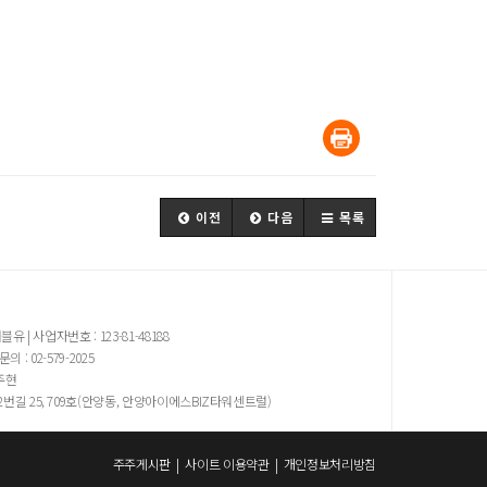
이전
다음
목록
유 | 사업자번호 : 123-81-48188
의 : 02-579-2025
주현
2번길 25, 709호(안양동, 안양아이에스BIZ타워센트럴)
주주게시판
|
사이트 이용약관
|
개인정보처리방침