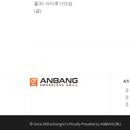
출처: 아이후기닷컴
(끝)
A/S
© Since 2003 anbang.kr is Proudly Powered by
ANBANGGRILL