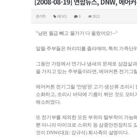
[2008-08-19] 연합뉴스, DNW, 에
관리자
NEWS
0
5913
"남편 월급 빼고 물가가 다 올랐어요!∼"
알뜰 주부들은 허리띠를 졸라매며, 특히 가족단위
그동안 가정에서 연기나 냄새의 문제로 삼겹살과
을 가지고 있는 주부들이라면, 에어커튼 전기그릴 
에어커튼 전기그릴 '안방'은 고기·생선류 조리시
소화하고, 조리시 바닥에 기름이 튀던 것도 모
해소하였다.
또 전기부를 제외한 모든 부위의 탈부착이 가능해
뿐 아니라 마이크로 스위치 등 삼중안전장치도 갖
것이 DNW(대표: 강규석) 회사측의 설명이다.