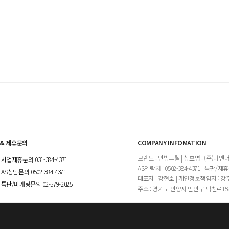
 & 제휴문의
COMPANY INFOMATION
브랜드 : 안방그릴 | 상호명 : (주)디앤더블
사업제휴문의 031-384-4371
AS연락처 : 0502-384-4371 | 특판/제휴문
AS상담문의 0502-384-4371
대표자 : 강현호 | 개인정보책임자 : 강
특판/마케팅문의 02-579-2025
주소 : 경기도 안양시 만안구 덕천로15